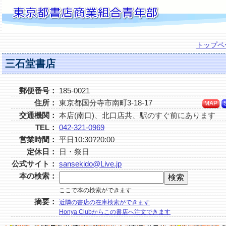
トップペ
三石堂書店
郵便番号：
185-0021
住所：
東京都国分寺市南町3-18-17
MAP
交通機関：
本店(南口)、北口店共、駅のすぐ前にあります
TEL：
042-321-0969
営業時間：
平日10:30?20:00
定休日：
日・祭日
公式サイト：
sansekido@Live.jp
本の検索：
ここで本の検索ができます
摘要：
近隣の書店の在庫検索ができます
Honya Clubからこの書店へ注文できます