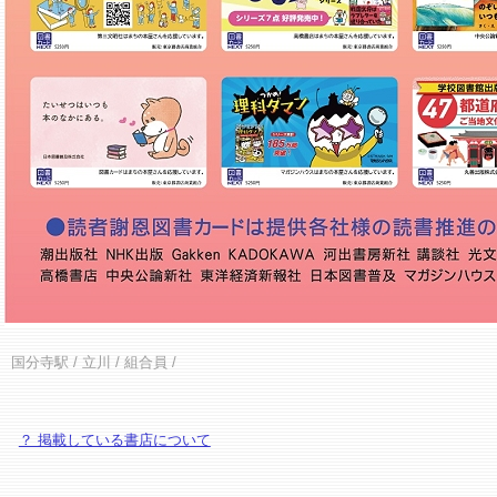
国分寺駅
/
立川
/ 組合員 /
？ 掲載している書店について