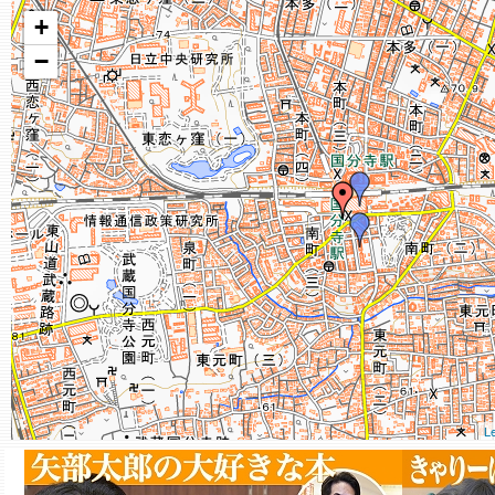
+
−
Le