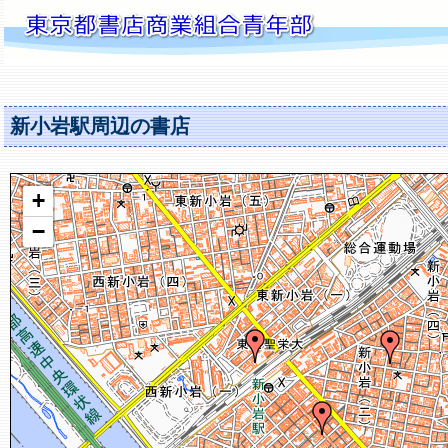
新小岩駅周辺の書店
+
−