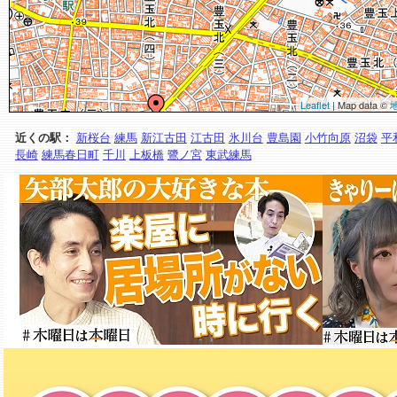
Leaflet
| Map data ©
近くの駅：
新桜台
練馬
新江古田
江古田
氷川台
豊島園
小竹向原
沼袋
平
長崎
練馬春日町
千川
上板橋
鷺ノ宮
東武練馬