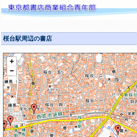
桜台駅周辺の書店
+
−