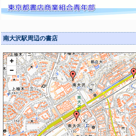
南大沢駅周辺の書店
+
−