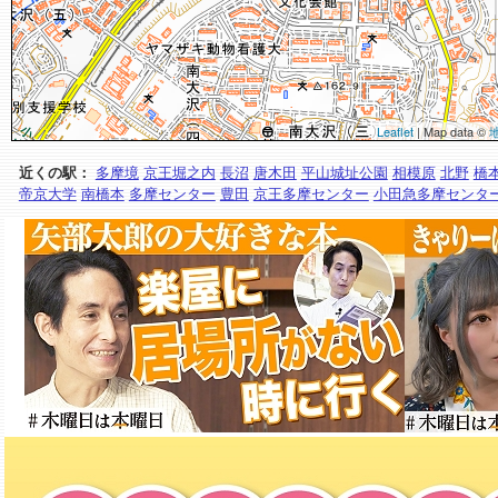
Leaflet
| Map data ©
近くの駅：
多摩境
京王堀之内
長沼
唐木田
平山城址公園
相模原
北野
橋
帝京大学
南橋本
多摩センター
豊田
京王多摩センター
小田急多摩センタ