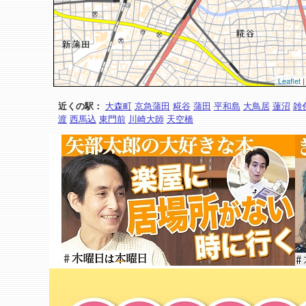
Leaflet
|
近くの駅：
大森町
京急蒲田
糀谷
蒲田
平和島
大鳥居
蓮沼
雑
渡
西馬込
東門前
川崎大師
天空橋