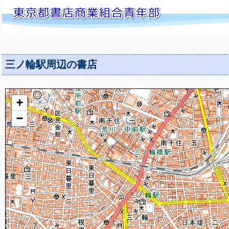
三ノ輪駅周辺の書店
+
−