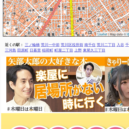
Leaflet
| Map data ©
近くの駅：
三ノ輪橋
荒川一中前
荒川区役所前
南千住
荒川二丁目
入谷
千
三河島
田原町
日暮里
稲荷町
町屋二丁目
上野
東尾久三丁目