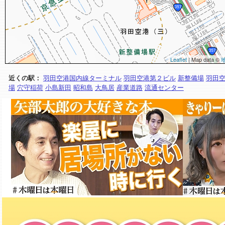
Leaflet
| Map data ©
近くの駅：
羽田空港国内線ターミナル
羽田空港第２ビル
新整備場
羽田
場
穴守稲荷
小島新田
昭和島
大鳥居
産業道路
流通センター