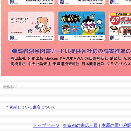
巌根駅
/
？ 掲載している書店について
トップページ
|
東京都の書店一覧
|
本屋の賢い利