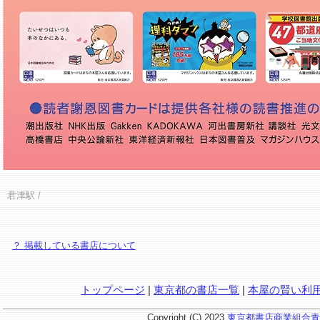
君津駅
/
？ 掲載している書店について
トップページ
|
東京都の書店一覧
|
本屋の賢い利
Copyright (C) 2023
東京都書店商業組合青