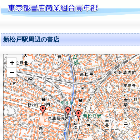
新松戸駅周辺の書店
+
−