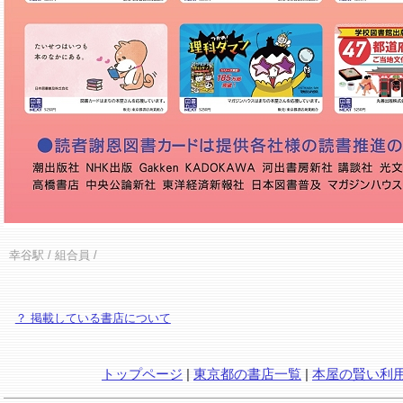
幸谷駅
/ 組合員 /
？ 掲載している書店について
トップページ
|
東京都の書店一覧
|
本屋の賢い利