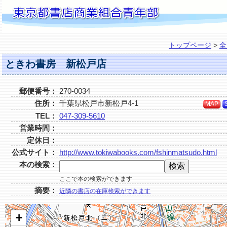
トップページ
>
全
ときわ書房 新松戸店
郵便番号：
270-0034
住所：
千葉県松戸市新松戸4-1
MAP
TEL：
047-309-5610
営業時間：
定休日：
公式サイト：
http://www.tokiwabooks.com/fshinmatsudo.html
本の検索：
ここで本の検索ができます
摘要：
近隣の書店の在庫検索ができます
+