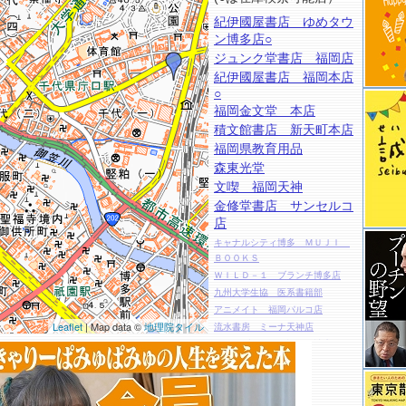
紀伊國屋書店 ゆめタウ
ン博多店○
ジュンク堂書店 福岡店
紀伊國屋書店 福岡本店
○
福岡金文堂 本店
積文館書店 新天町本店
福岡県教育用品
森東光堂
文喫 福岡天神
金修堂書店 サンセルコ
店
キャナルシティ博多 ＭＵＪＩ
ＢＯＯＫＳ
ＷＩＬＤ－１ ブランチ博多店
九州大学生協 医系書籍部
アニメイト 福岡パルコ店
Leaflet
| Map data ©
地理院タイル
流水書房 ミーナ天神店
メロンブックス 福岡天神店
丸善 博多店
ヴィレッジヴァンガード 福岡パ
ルコ店