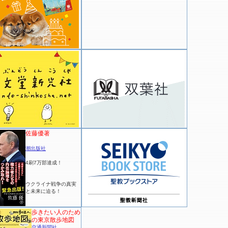
佐藤優著
潮出版社
4刷7万部達成！
ウクライナ戦争の真実
と未来に迫る！
歩きたい人のため
の東京散歩地図
交通新聞社