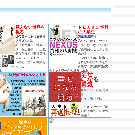
見えない世界を
ＮＥＸＵＳ 情報
視る
の人類史
近代日本における非リ
河出書房新社
アリズム小説
私たち（ホモ・サピエ
芥川龍之介、川端康
ンス）は、なぜこれほ
成、村上春樹、川上弘
ど自滅的なことをする
美らが描く〈非リアリ
のか？
ズム小説〉をもとに
その答えは、制御し
〈読むこと〉の本質を
きれないほどの力を生
考える。
み出す、大規模な協力
社
のネットワークの歴史にある。
幸せ
になる
勇気
岸見一郎 古賀史健
著
ダイヤモンド社
ミリオンセラー『嫌
われる勇気』待望の
続編！