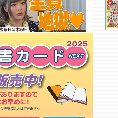
ワンピース麦わらストア 福岡店
ブックス 北天神
早稲田セミナー 福岡校
ＨＭＶ＆ＢＯＯＫＳ ＨＡＫＡＴ
Ａ
ゲーマーズ 博多店
タワーレコード アミュプラザ博
多店
流水書房 福岡博多口店
タワーレコード 福岡パルコ店
ライフセンター福岡書店
ヨドバシカメラ マルチメディア
博多店
天狼院書店「福岡天狼院」
ソフマップ 天神１号館
ＪＵＭＰ ＳＨＯＰ 福岡店
どんぐり共和国 キャナルシティ
博多店
セントポールＦＵＫＵＯＫＡ
新生館
日税サービス福岡
スリービーポッターズ
もっと詳しく