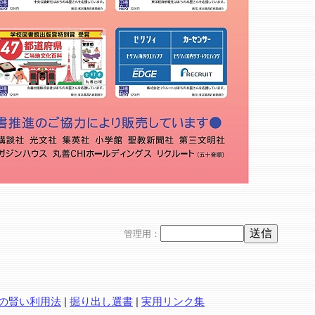
管理用：
の賢い利用法
|
掘り出し選書
|
実用リンク集