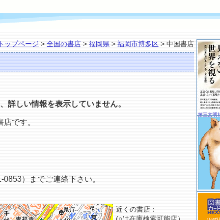
トップページ
>
全国の書店
>
福岡県
>
福岡市博多区
> 中国書店
、詳しい情報を表示していません。
第三文明
書店です。
-0853）までご連絡下さい。
近くの書店：
(○は在庫検索可能店）