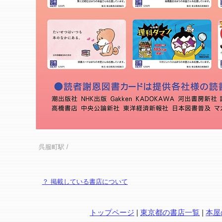
呉服町駅
/
？ 掲載している書店について
トップページ
|
東京都の書店一覧
|
本屋