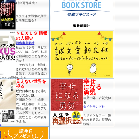
4刷7万部達成！
ウクライナ戦争の真実
と未来に迫る！
ＮＥＸＵＳ 情報
の人類史
河出書房新社
私たち（ホモ・サピエ
ンス）は、なぜこれほ
ど自滅的なことをする
のか？
その答えは、制御し
きれないほどの力を生
み出す、大規模な協力
ワークの歴史にある。
幸せ
見えない世界を
になる
視る
勇気
近代日本における非リ
アリズム小説
岸見一郎 古賀史健
芥川龍之介、川端康
著
成、村上春樹、川上弘
ダイヤモンド社
美らが描く〈非リアリ
ズム小説〉をもとに
ミリオンセラー『嫌
〈読むこと〉の本質を
われる勇気』待望の
考える。
続編！
社