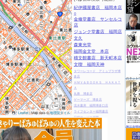
紀伊國屋書店 福岡本店
○
金修堂書店 サンセルコ
店
ジュンク堂書店 福岡店
文久
森東光堂
福岡金文堂 本店
積文館書店 新天町本店
文喫 福岡天神
タワーレコード アミュプラザ博
多店
のネット
ＨＭＶ＆ＢＯＯＫＳ ＨＡＫＡＴ
Ａ
丸善 博多店
ゲーマーズ 博多店
流水書房 福岡博多口店
ライフセンター福岡書店
Leaflet
| Map data ©
地理院タイル
日税サービス福岡
どんぐり共和国 キャナルシティ
第三文明
博多店
ＪＵＭＰ ＳＨＯＰ 福岡店