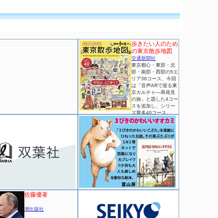
歩きたい人のため
の東京散歩地図
交通新聞社
東京都心・東部・北
部・南部・西部の5エ
リア36コース、今回
は「音声ARで巡る東
京カルチャ―再発見
の旅」と題した4コー
スを追加し、シリー
ズ最多40コース。
佐藤優著
潮出版社