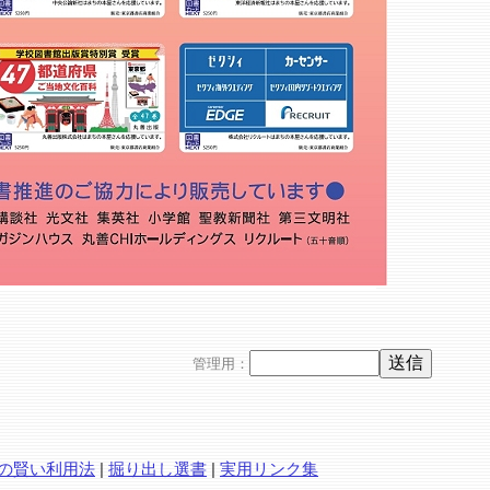
管理用：
の賢い利用法
|
掘り出し選書
|
実用リンク集