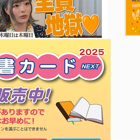
キャナルシティ博多 ＭＵＪＩ
ＢＯＯＫＳ
ＷＩＬＤ－１ ブランチ博多店
中国書店
やず本や
竹司堂
天狼院書店「福岡天狼院」
九州大学生協 医系書籍部
アニメイト 福岡パルコ店
ソフマップ 天神１号館
本灯社
紀伊國屋書店 第一薬科大学ブッ
クセンター
ヴィレッジヴァンガード 福岡パ
ルコ店
ワンピース麦わらストア 福岡店
流水書房 ミーナ天神店
タワーレコード 福岡パルコ店
ちえの木の実 福岡店
スリービーポッターズ
早稲田セミナー 福岡校
もっと詳しく