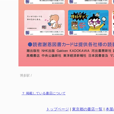
博多駅
/
？ 掲載している書店について
トップページ
|
東京都の書店一覧
|
本屋