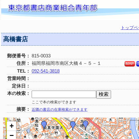
トップペ
高橋書店
郵便番号：
815-0033
住所：
福岡県福岡市南区大橋４－５－１
MAP
TEL：
092-541-3818
営業時間：
定休日：
本の検索：
ここで本の検索ができます
摘要：
近隣の書店の在庫検索ができます
+
−