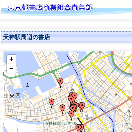
天神駅周辺の書店
+
−