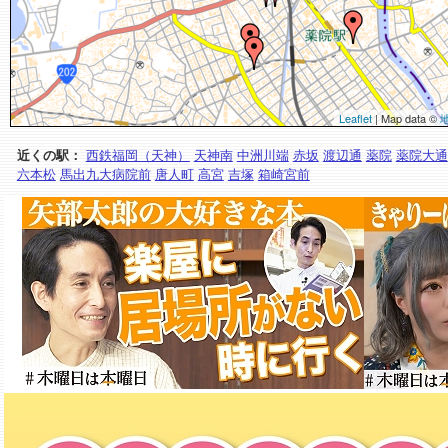
Leaflet
| Map data ©
近くの駅：
西鉄福岡（天神）
天神南
中洲川端
赤坂
渡辺通
薬院
薬院大通
六本松
馬出九大病院前
唐人町
高宮
吉塚
箱崎宮前