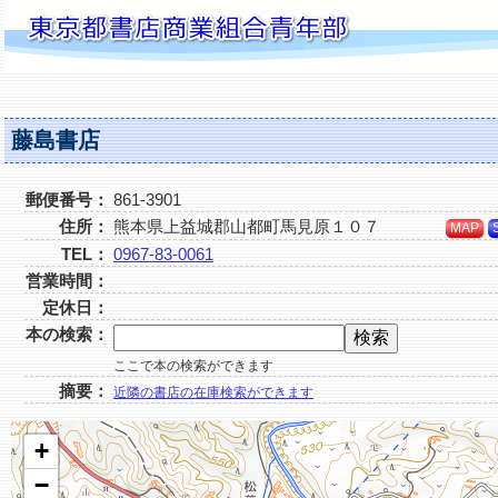
藤島書店
郵便番号：
861-3901
住所：
熊本県上益城郡山都町馬見原１０７
MAP
TEL：
0967-83-0061
営業時間：
定休日：
本の検索：
ここで本の検索ができます
摘要：
近隣の書店の在庫検索ができます
+
−