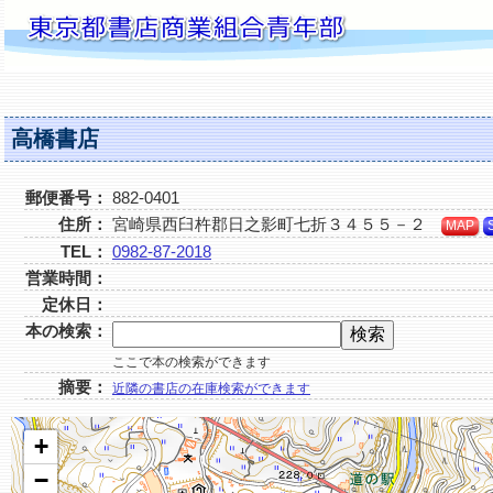
高橋書店
郵便番号：
882-0401
住所：
宮崎県西臼杵郡日之影町七折３４５５－２
MAP
TEL：
0982-87-2018
営業時間：
定休日：
本の検索：
ここで本の検索ができます
摘要：
近隣の書店の在庫検索ができます
+
−