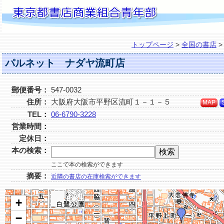
トップページ
>
全国の書店
パルネット ナダヤ流町店
郵便番号：
547-0032
住所：
大阪府大阪市平野区流町１－１－５
MAP
TEL：
06-6790-3228
営業時間：
定休日：
本の検索：
ここで本の検索ができます
摘要：
近隣の書店の在庫検索ができます
+
−