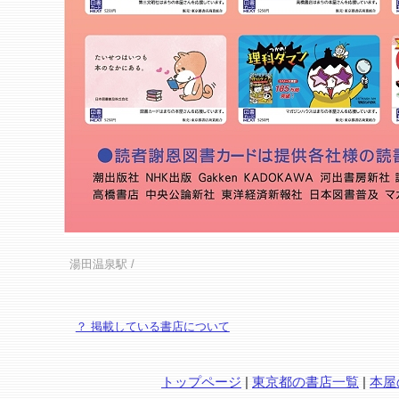
湯田温泉駅
/
？ 掲載している書店について
トップページ
|
東京都の書店一覧
|
本屋