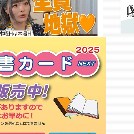
ヴィレッジヴァンガードイオンタ
ウン防府店
トレンド書店 防府今宿店
東京書店 山口宇部店
文榮堂 サンパークあじす店
山口宇部医療センター 売店
明屋書店 東岐波店
羽方屋書店
伊藤書店
丸久 アトラス萩店
斉藤文陽堂
明屋書店 萩店
サンリブ 萩店
山口大学生協 工学部ショップ
本と美容室
もっと詳しく