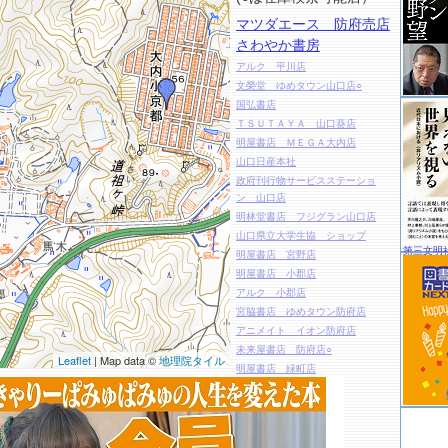
マツダエース 防府売店
さわやか書房
アルク 平川店
文榮堂 ゆめタウン山口店○
国弘書店
ＴＳＵＴＡＹＡ 山口葵店
明屋書店 ＭＥＧＡ大内店
山口日産本社
政府刊行物サービスステーショ
ン 山口店
明林堂書店 フジグラン山口店
山口県立大学生協 ショップ
第三文明
明屋書店 宮野店
明屋書店 小郡店
アルク 小郡店
宮脇書店 ゆめタウン防府店
アニメイト イオン防府店
未来屋書店 防府店○
Leaflet
| Map data ©
地理院タイル
明屋書店 緑町店
アルク 三田尻店
アルク 中関店
フタバ図書 ツタヤ ＧＩＧＡ防
府店