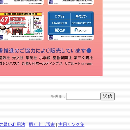
管理用：
の賢い利用法
|
掘り出し選書
|
実用リンク集