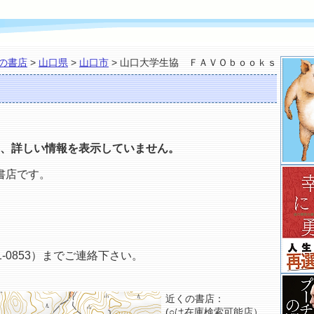
の書店
>
山口県
>
山口市
> 山口大学生協 ＦＡＶＯｂｏｏｋｓ
、詳しい情報を表示していません。
書店です。
-0853）までご連絡下さい。
近くの書店：
(○は在庫検索可能店）