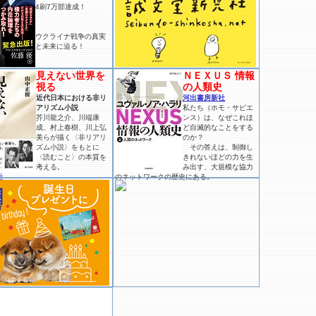
4刷7万部達成！
ウクライナ戦争の真実
と未来に迫る！
見えない世界を
ＮＥＸＵＳ 情報
視る
の人類史
近代日本における非リ
河出書房新社
アリズム小説
私たち（ホモ・サピエ
芥川龍之介、川端康
ンス）は、なぜこれほ
成、村上春樹、川上弘
ど自滅的なことをする
美らが描く〈非リアリ
のか？
ズム小説〉をもとに
その答えは、制御し
〈読むこと〉の本質を
きれないほどの力を生
考える。
み出す、大規模な協力
社
のネットワークの歴史にある。