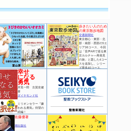
歩きたい人のため
の東京散歩地図
交通新聞社
東京都心・東部・北
部・南部・西部の5エ
リア36コース、今回
は「音声ARで巡る東
京カルチャ―再発見
の旅」と題した4コー
スを追加し、シリー
ズ最多40コース。
幸せ
になる
勇気
岸見一郎 古賀史健
著
ダイヤモンド社
ミリオンセラー『嫌
われる勇気』待望の
続編！
佐藤優著
潮出版社