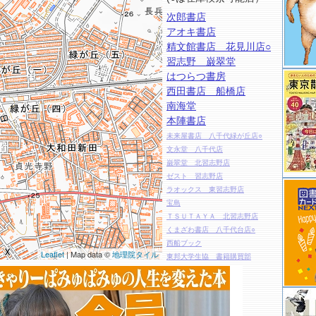
次郎書店
アオキ書店
精文館書店 花見川店○
習志野 巌翠堂
はつらつ書房
西田書店 船橋店
南海堂
本陣書店
未来屋書店 八千代緑が丘店○
文永堂 八千代店
巌翠堂 北習志野店
ゼスト 習志野店
ラオックス 東習志野店
宝島
ＴＳＵＴＡＹＡ 北習志野店
くまざわ書店 八千代台店○
西船ブック
Leaflet
| Map data ©
地理院タイル
東邦大学生協 書籍購買部
日工堂
中村書店
ｎｏｍａ ｂｏｏｋｓ
八重洲ＢＣ フルルガーデン八千