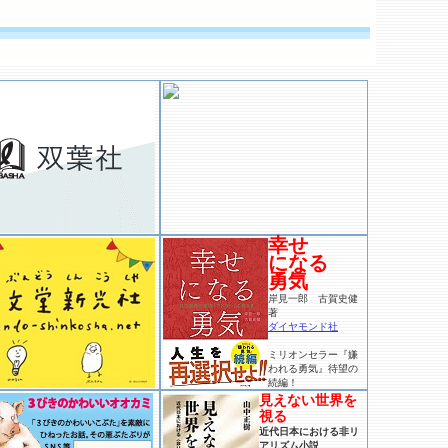
幸せ
になる
勇気
岸見一郎 古賀史健
著
ダイヤモンド社
ミリオンセラー『嫌
われる勇気』待望の
続編！
見えない世界を
視る
近代日本における非リ
アリズム小説