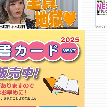
代店
チェリー
くわのみ書房
くまざわ書店 勝田台店○
未来屋書店 津田沼店○
タワーレコード 津田沼店
のネット
ＣＩＴサービス 千葉工大津田沼
店
ビデオ激安王 白井店
アニメイト イオンモール津田沼
丸善 津田沼店
本屋ｌｉｇｈｔｈｏｕｓｅ
たちばな書店 津田沼店
和広堂書店
ときわ書房 志津ステーションビ
ル店
もっと詳しく