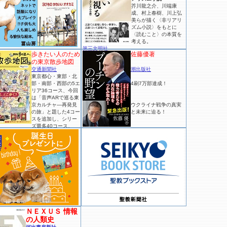
芥川龍之介、川端康
成、村上春樹、川上弘
美らが描く〈非リアリ
ズム小説〉をもとに
〈読むこと〉の本質を
考える。
第三文明社
歩きたい人のため
佐藤優著
の東京散歩地図
交通新聞社
潮出版社
東京都心・東部・北
部・南部・西部の5エ
4刷7万部達成！
リア36コース、今回
は「音声ARで巡る東
京カルチャ―再発見
ウクライナ戦争の真実
の旅」と題した4コー
と未来に迫る！
スを追加し、シリー
ズ最多40コース。
ＮＥＸＵＳ 情報
の人類史