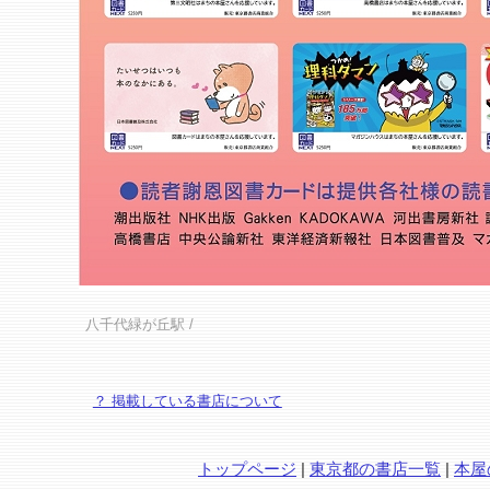
八千代緑が丘駅
/
？ 掲載している書店について
トップページ
|
東京都の書店一覧
|
本屋