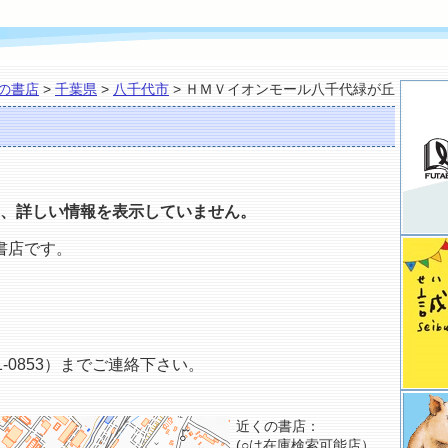
の書店
>
千葉県
>
八千代市
> ＨＭＶイオンモール八千代緑が丘
、詳しい情報を表示していません。
書店です。
-0853）までご連絡下さい。
近くの書店：
(○は在庫検索可能店）