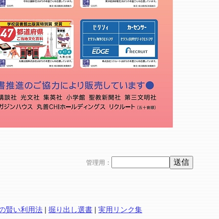
管理用：
の賢い利用法
|
掘り出し選書
|
実用リンク集