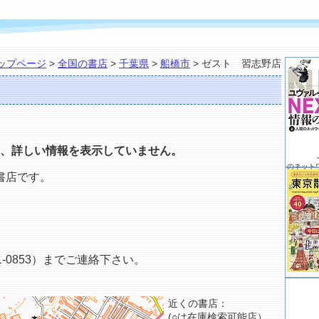
ップページ
>
全国の書店
>
千葉県
>
船橋市
> ゼスト 習志野店
、詳しい情報を表示していません。
のネット
書店です。
-0853）までご連絡下さい。
近くの書店：
(○は在庫検索可能店）