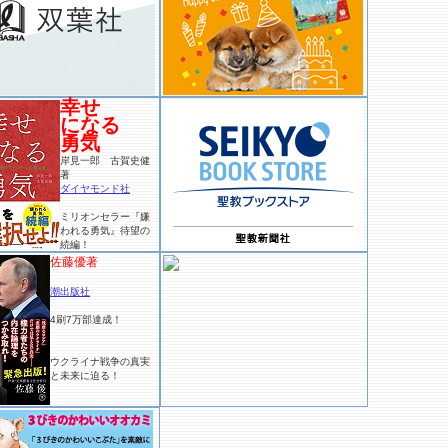
幸せ
になる
勇気
岸見一郎 古賀史健
著
ダイヤモンド社
ミリオンセラー『嫌
われる勇気』待望の
続編！
佐藤優著
潮出版社
4刷7万部達成！
ウクライナ戦争の真実
と未来に迫る！