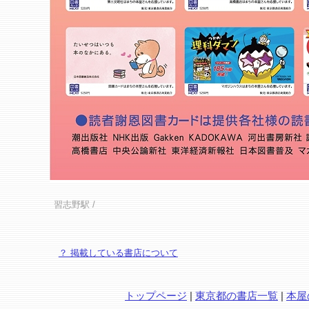
習志野駅
/
？ 掲載している書店について
トップページ
|
東京都の書店一覧
|
本屋