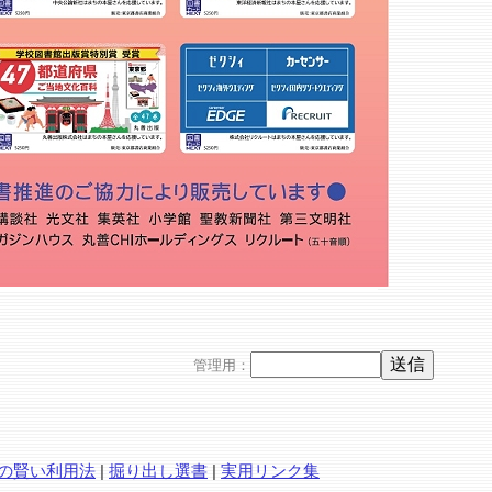
管理用：
の賢い利用法
|
掘り出し選書
|
実用リンク集