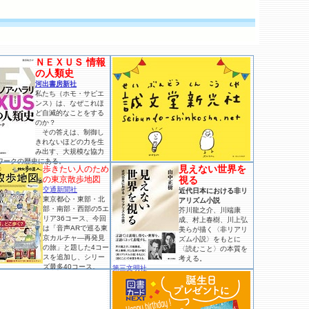
ＮＥＸＵＳ 情報
の人類史
河出書房新社
私たち（ホモ・サピエ
ンス）は、なぜこれほ
ど自滅的なことをする
のか？
その答えは、制御し
きれないほどの力を生
み出す、大規模な協力
ワークの歴史にある。
見えない世界を
歩きたい人のため
の東京散歩地図
視る
交通新聞社
近代日本における非リ
東京都心・東部・北
アリズム小説
部・南部・西部の5エ
芥川龍之介、川端康
リア36コース、今回
成、村上春樹、川上弘
は「音声ARで巡る東
美らが描く〈非リアリ
京カルチャ―再発見
ズム小説〉をもとに
の旅」と題した4コー
〈読むこと〉の本質を
スを追加し、シリー
考える。
ズ最多40コース。
第三文明社