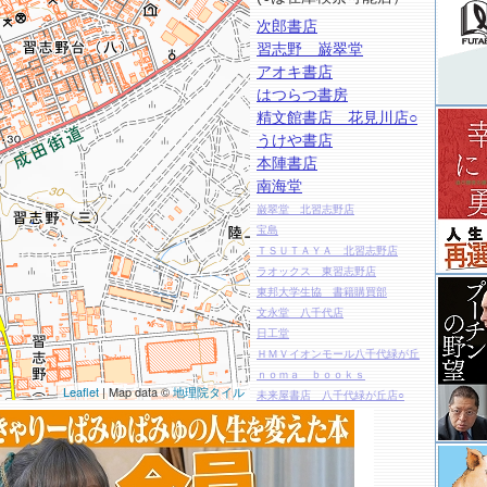
次郎書店
習志野 巌翠堂
アオキ書店
はつらつ書房
精文館書店 花見川店○
うけや書店
本陣書店
南海堂
巌翠堂 北習志野店
宝島
ＴＳＵＴＡＹＡ 北習志野店
ラオックス 東習志野店
東邦大学生協 書籍購買部
文永堂 八千代店
日工堂
ＨＭＶイオンモール八千代緑が丘
ｎｏｍａ ｂｏｏｋｓ
Leaflet
| Map data ©
地理院タイル
未来屋書店 八千代緑が丘店○
くわのみ書房
中村書店
未来屋書店 津田沼店○
タワーレコード 津田沼店