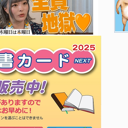
ＣＩＴサービス 千葉工大津田沼
店
西船ブック
アニメイト イオンモール津田沼
丸善 津田沼店
くまざわ書店 八千代台店○
チェリー
たちばな書店 津田沼店
本屋ｌｉｇｈｔｈｏｕｓｅ
さくら書店
くまざわ書店 幕張店○
丸善 神田外語大学売店
ラオックス 幕張店
日本教材販売 渋谷学園幕張高校
店
もっと詳しく