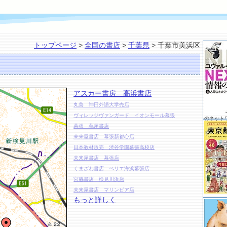
トップページ
>
全国の書店
>
千葉県
> 千葉市美浜区
アスカー書房 高浜書店
丸善 神田外語大学売店
ヴィレッジヴァンガード イオンモール幕張
のネット
幕張 蔦屋書店
未来屋書店 幕張新都心店
日本教材販売 渋谷学園幕張高校店
未来屋書店 幕張店
くまざわ書店 ペリエ海浜幕張店
宮脇書店 検見川浜店
未来屋書店 マリンピア店
もっと詳しく