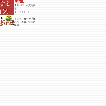
勇気
岸見一郎 古賀史健
著
ダイヤモンド社
ミリオンセラー『嫌
われる勇気』待望の
続編！