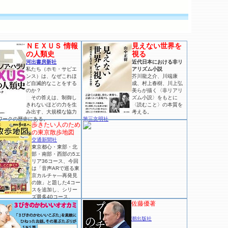
ＮＥＸＵＳ 情報
見えない世界を
の人類史
視る
河出書房新社
近代日本における非リ
私たち（ホモ・サピエ
アリズム小説
ンス）は、なぜこれほ
芥川龍之介、川端康
ど自滅的なことをする
成、村上春樹、川上弘
のか？
美らが描く〈非リアリ
その答えは、制御し
ズム小説〉をもとに
きれないほどの力を生
〈読むこと〉の本質を
み出す、大規模な協力
考える。
ワークの歴史にある。
第三文明社
歩きたい人のため
の東京散歩地図
交通新聞社
東京都心・東部・北
部・南部・西部の5エ
リア36コース、今回
は「音声ARで巡る東
京カルチャ―再発見
の旅」と題した4コー
スを追加し、シリー
ズ最多40コース。
佐藤優著
潮出版社