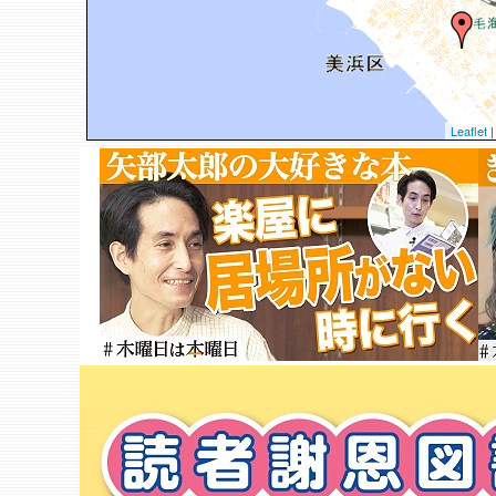
Leaflet
|