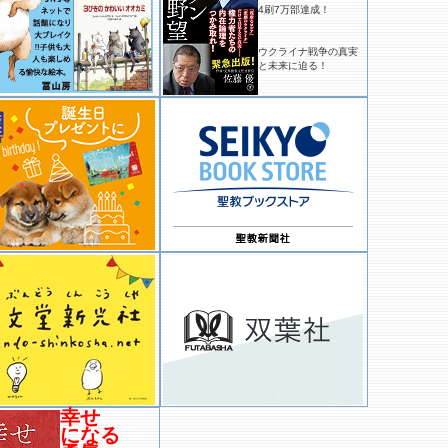
4刷7万部達成！
ウクライナ戦争の真実
と未来に迫る！
幸せ
になる