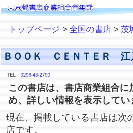
トップページ
>
全国の書店
>
茨
ＢＯＯＫ ＣＥＮＴＥＲ 江
TEL：
0296-48-2700
この書店は、書店商業組合に
め、詳しい情報を表示してい
現在、掲載している書店は次
店です。