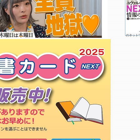
白菊書店
カルチュア コンビニエンスクラ
ブ 鴻巣
利根書店 鴻巣店
ブックセンターぱぴるす
ゲオ 鴻巣店
のネット
昭和堂書店
宮脇書店 行田持田店
宮脇書店 鴻巣店
シャロンＢＯＯＫＳタケヤマ
すずき書店
松柏堂書店
宮脇書店 北本店
ビッグワンＴＳＵＴＡＹＡ 加須
店
宮脇書店 ジョイフル千代田店
もっと詳しく