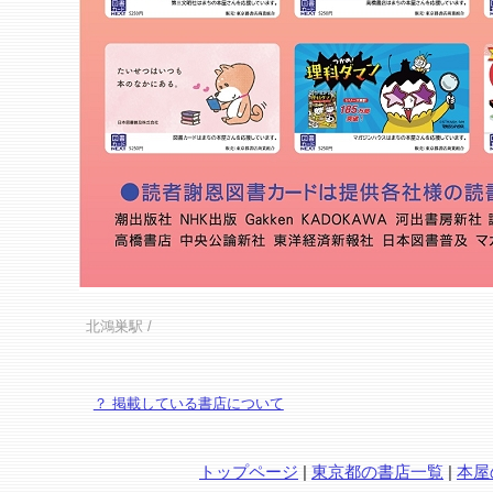
北鴻巣駅
/
？ 掲載している書店について
トップページ
|
東京都の書店一覧
|
本屋