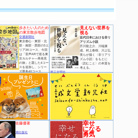
見えない世界を
歩きたい人のため
の東京散歩地図
視る
交通新聞社
近代日本における非リ
東京都心・東部・北
アリズム小説
部・南部・西部の5エ
芥川龍之介、川端康
リア36コース、今回
成、村上春樹、川上弘
は「音声ARで巡る東
美らが描く〈非リアリ
京カルチャ―再発見
ズム小説〉をもとに
の旅」と題した4コー
〈読むこと〉の本質を
スを追加し、シリー
考える。
ズ最多40コース。
第三文明社
幸せ
佐藤優著
になる
潮出版社
勇気