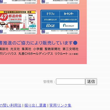
管理用：
の賢い利用法
|
掘り出し選書
|
実用リンク集