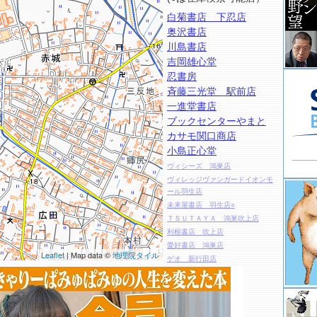
白菊書店 下忍店
奥沢書店
川島書店
吉岡雄心堂
忍書房
斉藤三光堂 駅前店
一進堂書店
ブックセンターやまと
カサモ関口商店
小島正心堂
ヴィシーズ 鴻巣店
ヴィレッジヴァンガードイオンモ
ール羽生店
未来屋書店 羽生店○
ＴＳＵＴＡＹＡ 鴻巣吹上店
利根書店 吹上店
愛好書店 鴻巣店
Leaflet
| Map data ©
地理院タイル
ゲオ 新行田店
ＨＭＶイオンモール羽生
鴻文堂書店
ＭＵＪＩ ＢＯＯＫＳ 鴻巣店
リブロ 鴻巣店○