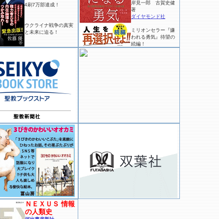
岸見一郎 古賀史健
4刷7万部達成！
著
ダイヤモンド社
ウクライナ戦争の真実
ミリオンセラー『嫌
と未来に迫る！
われる勇気』待望の
続編！
ＮＥＸＵＳ 情報
の人類史