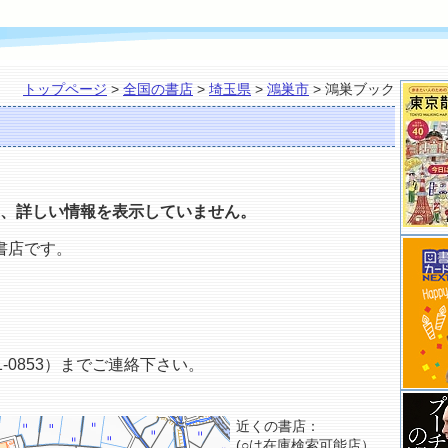
トップページ
>
全国の書店
>
埼玉県
>
鴻巣市
> 鴻巣ブック
、詳しい情報を表示していません。
書店です。
-0853）までご連絡下さい。
近くの書店：
(○は在庫検索可能店）