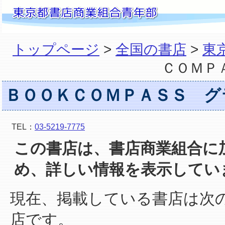
トップページ
>
全国の書店
>
東
ＣＯＭＰ
ＢＯＯＫＣＯＭＰＡＳＳ グ
TEL：
03-5219-7775
この書店は、書店商業組合に
め、詳しい情報を表示してい
現在、掲載している書店は次
店です。