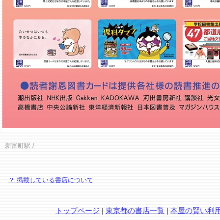
新富町駅
/
？ 掲載している書店について
トップページ
|
東京都の書店一覧
|
本屋の賢い利