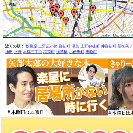
Leaflet
| Map data ©
近くの駅：
秋葉原
上野広小路
御徒町
湯島
上野御徒町
仲御徒町
新御茶ノ
神田
上野
本郷三丁目
稲荷町
浅草橋
小伝馬町
馬喰町