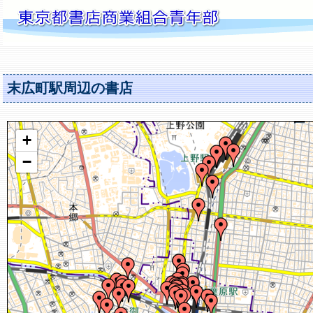
末広町駅周辺の書店
+
−