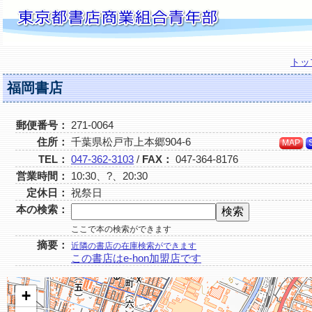
トッ
福岡書店
郵便番号：
271-0064
住所：
千葉県松戸市上本郷904-6
MAP
TEL：
047-362-3103
/
FAX：
047-364-8176
営業時間：
10:30、?、20:30
定休日：
祝祭日
本の検索：
ここで本の検索ができます
摘要：
近隣の書店の在庫検索ができます
この書店はe-hon加盟店です
+