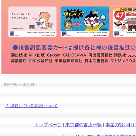
北松戸駅
/ 組合員 /
？ 掲載している書店について
トップページ
|
東京都の書店一覧
|
本屋の賢い利