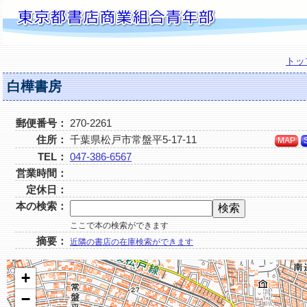
トッ
白樺書房
郵便番号：
270-2261
住所：
千葉県松戸市常盤平5-17-11
MAP
TEL：
047-386-6567
営業時間：
定休日：
本の検索：
ここで本の検索ができます
摘要：
近隣の書店の在庫検索ができます
+
−