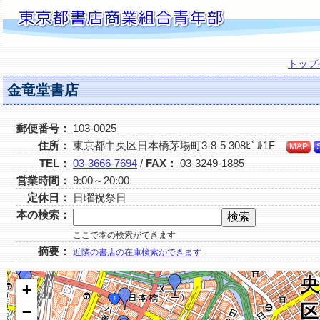
トップ
金竜堂書店
郵便番号：
103-0025
住所：
東京都中央区日本橋茅場町3-8-5 308ﾋﾞﾙ1F
MAP
TEL：
03-3666-7694
/
FAX：
03-3249-1885
営業時間：
9:00～20:00
定休日：
日曜祝祭日
本の検索：
ここで本の検索ができます
摘要：
近隣の書店の在庫検索ができます
+
−