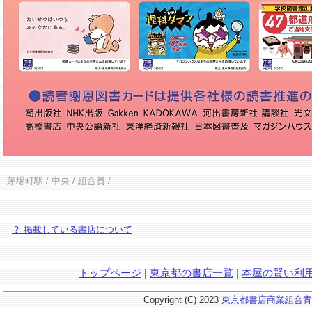
茅場町駅
/
中央
/ 組合員 /
？ 掲載している書店について
トップページ
|
東京都の書店一覧
|
本屋の賢い利
Copyright (C) 2023
東京都書店商業組合青