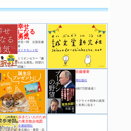
幸せ
になる
勇気
岸見一郎 古賀史健
著
ダイヤモンド社
ミリオンセラー『嫌
われる勇気』待望の
続編！
佐藤優著
潮出版社
4刷7万部達成！
ウクライナ戦争の真実
と未来に迫る！
歩きたい人のため
の東京散歩地図
交通新聞社
東京都心・東部・北