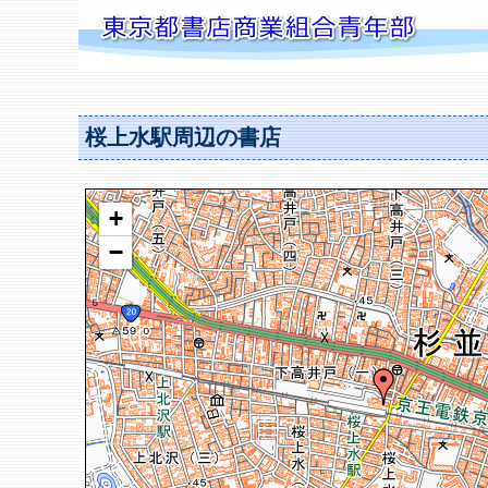
桜上水駅周辺の書店
+
−