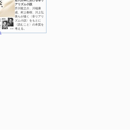
近代日本における非リ
アリズム小説
芥川龍之介、川端康
成、村上春樹、川上弘
美らが描く〈非リアリ
ズム小説〉をもとに
〈読むこと〉の本質を
考える。
社