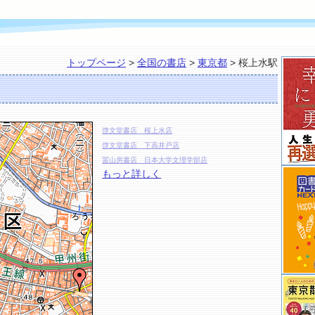
トップページ
>
全国の書店
>
東京都
> 桜上水駅
啓文堂書店 桜上水店
啓文堂書店 下高井戸店
冨山房書店 日本大学文理学部店
もっと詳しく