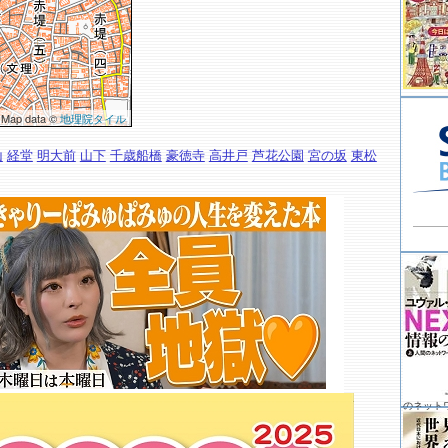
 Map data ©
地理院タイル
山
経堂
明大前
山下
千歳船橋
豪徳寺
高井戸
芦花公園
宮の坂
東松
のネット