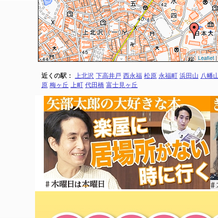
Leaflet
|
近くの駅：
上北沢
下高井戸
西永福
松原
永福町
浜田山
八幡
原
梅ヶ丘
上町
代田橋
富士見ヶ丘