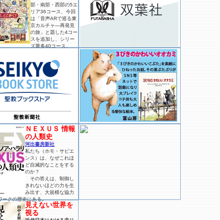
部・南部・西部の5エ
リア36コース、今回
は「音声ARで巡る東
京カルチャ―再発見
の旅」と題した4コー
スを追加し、シリー
ズ最多40コース。
ＮＥＸＵＳ 情報
の人類史
河出書房新社
私たち（ホモ・サピエ
ンス）は、なぜこれほ
ど自滅的なことをする
のか？
その答えは、制御し
きれないほどの力を生
み出す、大規模な協力
ワークの歴史にある。
見えない世界を
視る