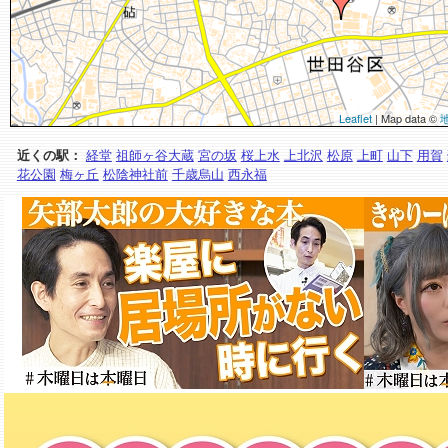
Leaflet
| Map data ©
近くの駅：
経堂
祖師ヶ谷大蔵
宮の坂
桜上水
上北沢
松原
上町
山下
用賀
花公園
梅ヶ丘
松陰神社前
千歳烏山
西永福