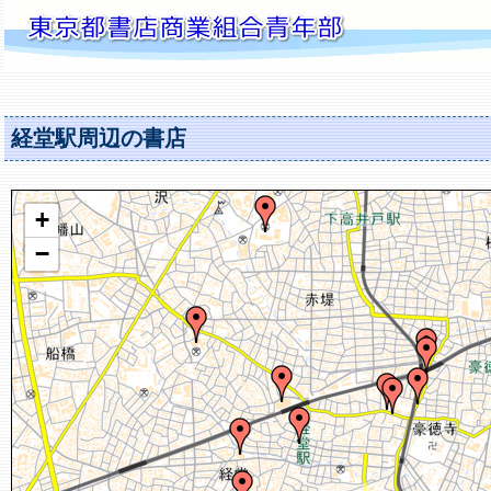
経堂駅周辺の書店
+
−