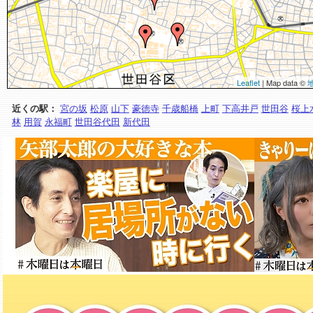
Leaflet
| Map data ©
近くの駅：
宮の坂
松原
山下
豪徳寺
千歳船橋
上町
下高井戸
世田谷
桜上
林
用賀
永福町
世田谷代田
新代田