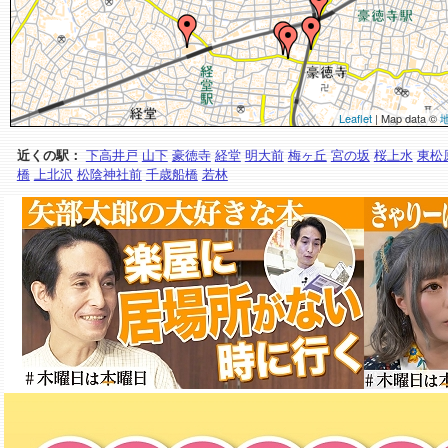
Leaflet
| Map data ©
近くの駅：
下高井戸
山下
豪徳寺
経堂
明大前
梅ヶ丘
宮の坂
桜上水
東松
橋
上北沢
松陰神社前
千歳船橋
若林